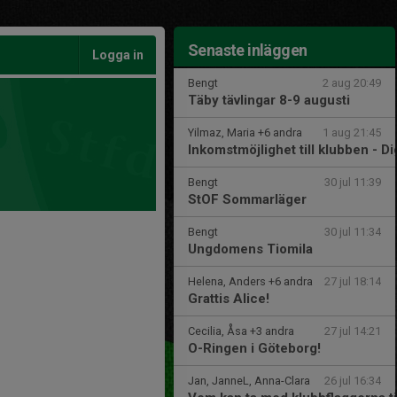
Senaste inläggen
Logga in
Bengt
2 aug 20:49
Täby tävlingar 8-9 augusti
Yilmaz, Maria +6 andra
1 aug 21:45
Inkomstmöjlighet till klubben - Di
Bengt
30 jul 11:39
StOF Sommarläger
Bengt
30 jul 11:34
Ungdomens Tiomila
Helena, Anders +6 andra
27 jul 18:14
Grattis Alice!
Cecilia, Åsa +3 andra
27 jul 14:21
O-Ringen i Göteborg!
Jan, JanneL, Anna-Clara
26 jul 16:34