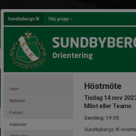
Sundbybergs IK
Välj grupp
SUNDBYBERG
Orientering
Höstmöte
Hem
Tisdag 14 nov 2023
Nyheter
Milot eller Teams
Forum
Samling: 19:30
Kalender
Sundbybergs IK orienter