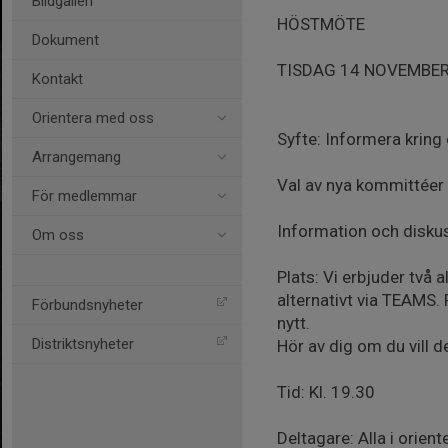
Bildgalleri
HÖSTMÖTE
Dokument
TISDAG 14 NOVEMBER
Kontakt
Orientera med oss
Syfte: Informera krin
Arrangemang
Val av nya kommittée
För medlemmar
Information och diskus
Om oss
Plats: Vi erbjuder två 
alternativt via TEAMS. 
Förbundsnyheter
nytt.
Distriktsnyheter
Hör av dig om du vill d
Tid: Kl. 19.30
Deltagare: Alla i orie