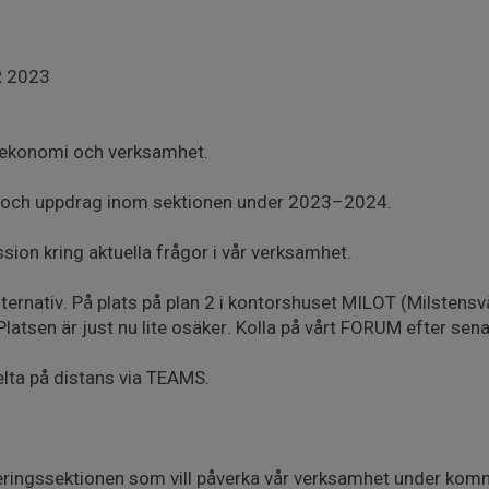
 2023
g ekonomi och verksamhet.
r och uppdrag inom sektionen under 2023–2024.
sion kring aktuella frågor i vår verksamhet.
alternativ. På plats på plan 2 i kontorshuset MILOT (Milstens
Platsen är just nu lite osäker. Kolla på vårt FORUM efter sen
elta på distans via TEAMS.
nteringssektionen som vill påverka vår verksamhet under kom