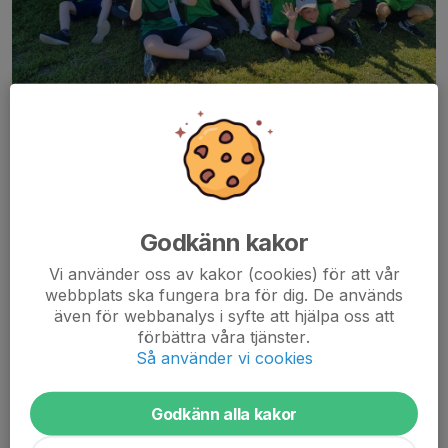
Den varma Skogsskolan 2022!
Varje sommar (oftast i v25 och v33), samt 3 dagar på höstlovet,
bjuder vi in till dagläger som leds av våra äldre ungdomar. Vi
leker och orienterar i skogen och på ängarna i Ursvik. Inga
förkunskaper behövs, vi lär oss läsa kartan och kanske använda
kompassen under lekfulla former. Lunch och eftermiddagsfika
Godkänn kakor
ingår i avgiften.
Vi använder oss av kakor (cookies) för att vår
webbplats ska fungera bra för dig. De används
Barn som fyller 8 år under året och upp till ca 12 år är välkomna!
även för webbanalys i syfte att hjälpa oss att
förbättra våra tjänster.
Inbjudan brukar finnas på plats senast sportlovet. Använd
Så använder vi cookies
knapparna nedan för att komma till senaste inbjudan!
Godkänn alla kakor
Inbjudan Skogsskolan Sommaren 2026