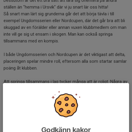
Dessutom är det ett bra sätt att lära sig orientera på andra
ställen än "hemma i Ursvik" där vi ju snart lär oss hitta!
Så snart man lärt sig grunderna går det att börja tävla i till
exempel Ungdomsserien eller Nordcupen, där det går bra att bli
skuggad av en förälder eller annan vuxen klubbmedlem om man
inte vill ge sig ut ensam i skogen. Man kan också springa
tillsammans med en kompis.
I både Ungdomsserien och Nordcupen är det viktigast att delta,
placeringen spelar mindre roll, eftersom alla som startar samlar
poäng åt klubben.
Att springa tillsammans i lag tycker många att är roligt. Några av
de stafetter, eller kavlar som det kallas, där vi försöker delta är
Rånäskavlen, Ungdomskavlen i samband med 10-mila, StOF:s
sommarläger, DM-kavlen, Österåkerkavlen och Daladubbeln.
Vill man tävla mer finns det en mängd olika tävlingar under vår
och höst, där vi alltid har gott om deltagare i klasserna HD10 till
Godkänn kakor
HD16.