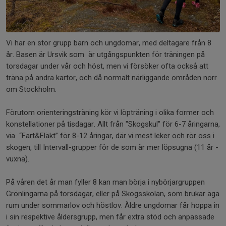
Vi har en stor grupp barn och ungdomar, med deltagare från 8
år. Basen är Ursvik som är utgångspunkten för träningen på
torsdagar under vår och höst, men vi försöker ofta också att
träna på andra kartor, och då normalt närliggande områden norr
om Stockholm.
Förutom orienteringsträning kör vi löpträning i olika former och
konstellationer på tisdagar. Allt från "Skogskul" för 6-7 åringarna,
via “Fart&Fläkt” för 8-12 åringar, där vi mest leker och rör oss i
skogen, till Intervall-grupper för de som är mer löpsugna (11 år -
vuxna).
På våren det år man fyller 8 kan man börja i nybörjargruppen
Grönlingarna på torsdagar, eller på Skogsskolan, som brukar äga
rum under sommarlov och höstlov. Äldre ungdomar får hoppa in
i sin respektive åldersgrupp, men får extra stöd och anpassade