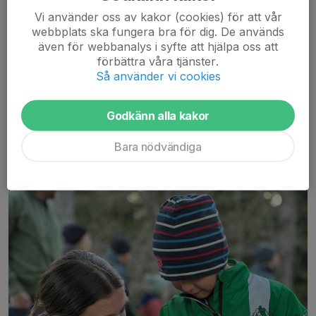
Vi använder oss av kakor (cookies) för att vår
För ungdomar ordnar både klubben och orienteringsförbundet
webbplats ska fungera bra för dig. De används
en rad läger, till exempel klubbens upptaktsläger på våren och
även för webbanalys i syfte att hjälpa oss att
StOF:s sommarläger med tältning i början av sommaren.
förbättra våra tjänster.
Så använder vi cookies
Sumpans ungdomar har placerat sig väl framme i toppen av
Ungdomsserien i Stockholmsdistriktet och vi har på senare år
Godkänn alla kakor
även haft deltagare på Ungdoms-SM i orientering. I Sumpan får
både nybörjare och erfarna ungdomar plats i klubben.
Bara nödvändiga