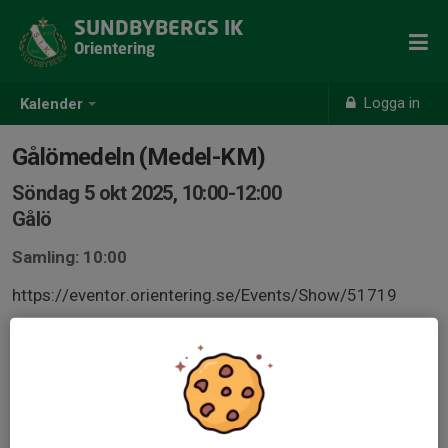
SUNDBYBERGS IK
Orientering
Logga in
Kalender
Gålömedeln (Medel-KM)
Söndag 5 okt 2025, 10:00-12:00
Gålö
Samling: 10:00
https://eventor.orientering.se/Events/Show/51719