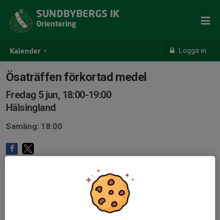
SUNDBYBERGS IK
Orientering
Logga in
Kalender
Ösaträffen förkortad medel
Fredag 5 jun, 18:00-19:00
Hälsingland
Samling: 18:00