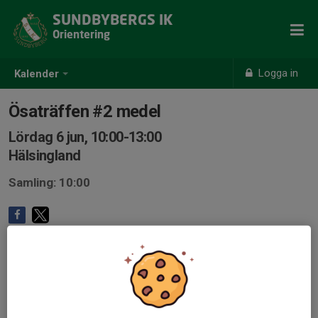
SUNDBYBERGS IK
Orientering
Logga in
Kalender
Ösaträffen #2 medel
Lördag 6 jun, 10:00-13:00
Hälsingland
Samling: 10:00