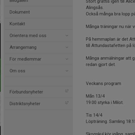
Bildgalleri
Stort grattis igen till Al
Alingsås.
Dokument
Också många bra lopp på
Kontakt
Många träningar nu när vi
Orientera med oss
På hemmaplan är det Attu
till Attundastafetten på l
Arrangemang
Många anmälningar att gö
För medlemmar
redan gjort det.
Om oss
Veckans program
Förbundsnyheter
Mån 13/4
19.00 styrka i Milot.
Distriktsnyheter
Tis 14/4
Löpträning. Samling 18.
Skogskul kör igång, samli