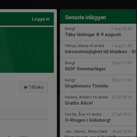
Senaste inläggen
Logga in
Bengt
2 aug 20:49
Täby tävlingar 8-9 augusti
Yilmaz, Maria +6 andra
1 aug 21:45
Inkomstmöjlighet till klubben - Di
Bengt
30 jul 11:39
StOF Sommarläger
Bengt
30 jul 11:34
Ungdomens Tiomila
Tillbaka
Helena, Anders +6 andra
27 jul 18:14
Grattis Alice!
Cecilia, Åsa +3 andra
27 jul 14:21
O-Ringen i Göteborg!
Jan, JanneL, Anna-Clara
26 jul 16:34