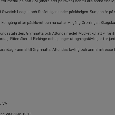
ice för medalj på natt SM (andra året på raken) och till alla andra fina l
 Swedish League och Stafettligan under påskhelgen. Sumpan är på 
 kör igång efter påsklovet och nu sätter vi igång Grönlingar, Skogsk
ndastafetten, Grymnatta och Attunda medel. Mycket kul att vi får 
ördag. Eliten åker till Blekinge och springer uttagningstävlingar för jun
ra idag - anmäl till Grymnatta, Attundas tävling och anmäl intresse 
15 VV
ng VitaVillan 18.15