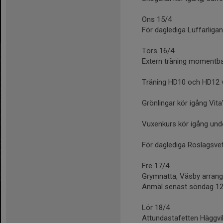
Ons 15/4
För daglediga Luffarligan
Tors 16/4
Extern träning momentba
Träning HD10 och HD12 vi
Grönlingar kör igång VitaV
Vuxenkurs kör igång under
För daglediga Roslagsvet
Fre 17/4
Grymnatta, Väsby arranger
Anmäl senast söndag 1
Lör 18/4
Attundastafetten Häggvik