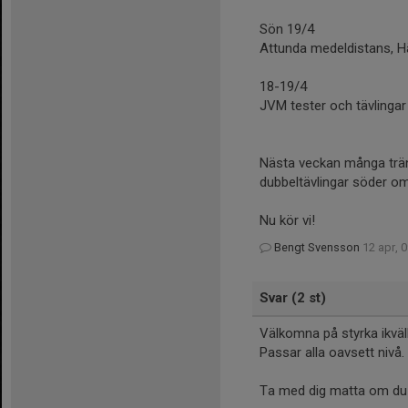
Sön 19/4
Attunda medeldistans, H
18-19/4
JVM tester och tävlingar 
Nästa veckan många träni
dubbeltävlingar söder om
Nu kör vi!
Bengt Svensson
12 apr, 
Svar (2 st)
Välkomna på styrka ikväll
Passar alla oavsett nivå.
Ta med dig matta om du vi