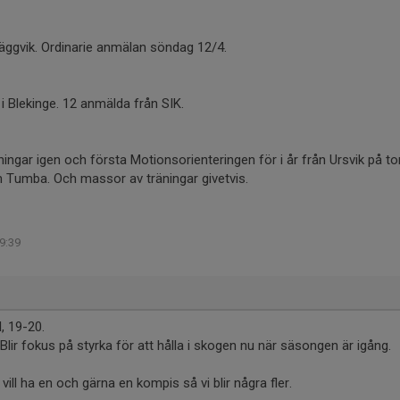
äggvik. Ordinarie anmälan söndag 12/4.
i Blekinge. 12 anmälda från SIK.
ngar igen och första Motionsorienteringen för i år från Ursvik på tor
 Tumba. Och massor av träningar givetvis.
09:39
, 19-20.
 Blir fokus på styrka för att hålla i skogen nu när säsongen är igång.
ll ha en och gärna en kompis så vi blir några fler.