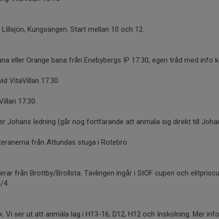
 Lillsjön, Kungsängen. Start mellan 10 och 12.
na eller Orange bana från Enebybergs IP 17.30, egen tråd med info
d VitaVillan 17.30
illan 17.30.
 Johans ledning (går nog fortfarande att anmäla sig direkt till Johan
eranerna från Attundas stuga i Rotebro.
ar från Brottby/Brollsta. Tävlingen ingår i StOF cupen och elitpriscu
2/4
. Vi ser ut att anmäla lag i H13-16, D12, H12 och Inskolning. Mer in