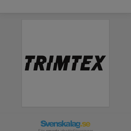
För
smarta
idrottsföreningar