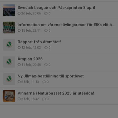
Swedish League och Påsksprinten 3 april
26 feb, 20:06
0
Information om vårens tävlingsresor för SIKs elitlöpare
15 feb, 22:11
0
Rapport från årsmötet!
12 feb, 12:02
0
Årsplan 2026
11 feb, 09:50
0
Ny Ullmax-beställning till sportlovet
6 feb, 11:13
0
Vinnarna i Naturpasset 2025 är utsedda!
2 feb, 16:42
0