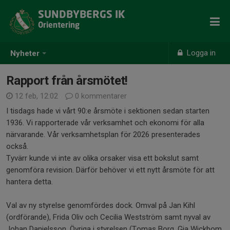
SUNDBYBERGS IK
Orientering
Logga in
Nyheter
Rapport från årsmötet!
12 feb, 12:02
0 kommentarer
I tisdags hade vi vårt 90:e årsmöte i sektionen sedan starten
1936. Vi rapporterade vår verksamhet och ekonomi för alla
närvarande. Vår verksamhetsplan för 2026 presenterades
också.
Tyvärr kunde vi inte av olika orsaker visa ett bokslut samt
genomföra revision. Därför behöver vi ett nytt årsmöte för att
hantera detta.
Val av ny styrelse genomfördes dock. Omval på Jan Kihl
(ordförande), Frida Oliv och Cecilia Westström samt nyval av
Johan Danielsson. Övriga i styrelsen (Tomas Borg, Gia Wickbom,