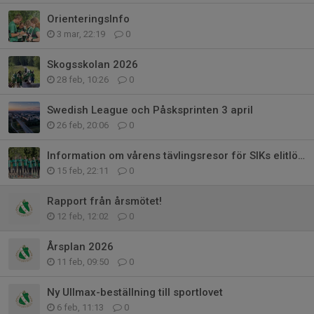
OrienteringsInfo
3 mar, 22:19
0
Skogsskolan 2026
28 feb, 10:26
0
Swedish League och Påsksprinten 3 april
26 feb, 20:06
0
Information om vårens tävlingsresor för SIKs elitlöpare
15 feb, 22:11
0
Rapport från årsmötet!
12 feb, 12:02
0
Årsplan 2026
11 feb, 09:50
0
Ny Ullmax-beställning till sportlovet
6 feb, 11:13
0