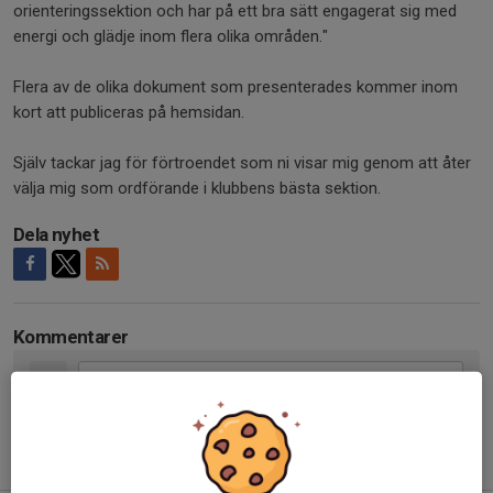
orienteringssektion och har på ett bra sätt engagerat sig med
energi och glädje inom flera olika områden."
Flera av de olika dokument som presenterades kommer inom
kort att publiceras på hemsidan.
Själv tackar jag för förtroendet som ni visar mig genom att åter
välja mig som ordförande i klubbens bästa sektion.
Dela nyhet
Kommentarer
Tidigare nyheter