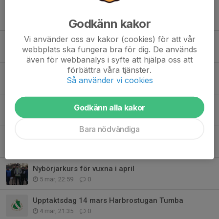
Sommarhälsning
22 jun, 12:31
1
Godkänn kakor
Vi använder oss av kakor (cookies) för att vår
Välkommen till Järvastadsloppet 2026
webbplats ska fungera bra för dig. De används
8 maj, 17:17
0
även för webbanalys i syfte att hjälpa oss att
förbättra våra tjänster.
Sprint KM 23 maj!
Så använder vi cookies
6 maj, 15:30
0
SOFT:s förtjänstdiplom till Bengt
Godkänn alla kakor
18 mar, 22:05
6
Bara nödvändiga
Kallelse till fortsatt Årsmöte 24 mars kl.20.30
15 mar, 11:36
1
Nybörjarkurs för vuxna i april
5 mar, 22:59
0
Upptaktsdag 14 mars Harbrostugan Tumba
4 mar, 21:35
0