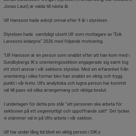
Jonas Lauri) är valda till nästa år.
Ulf Hansson hade avböjt omval efter 9 år i styrelsen.
Styrelsen hade samtidigt utsett Ulf som mottagare av "Erik
Larssons ledarpris" 2026 med följande motivering.
"Ulf Hansson är en person som snabbt efter att han kom med i
Sundbybergs IK:s orienteringssektion engagerade sig samt tog
ett stort ansvar i vår sektions styrelse. Med sin erfarenhet från
orientering i olika former blev han snabbt en viktig och trygg
punkt i vår krets. Ulfs analytiska och lugna person har kommit
väl till pass vid olika arrangemang och viktiga beslut.
I underlagen för detta pris står ”att personen ska arbeta för
sektionen på ett oegennyttigt och uppoffrande sätt”. Det tycker
vi stämmer väl in på Ulfs arbete i vår sektion.
Ulf har under lång tid blivit en viktig person i SIK:s